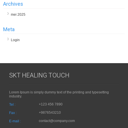
Archives
mei 2025
Meta
Login
SKT HEALING TOUCH
Lorem Ipsum is simply dummy text of the printing and typesetting
industry.
+123 456 7890
Tel :
+9876543210
Fax :
contact@company.com
E-mail :